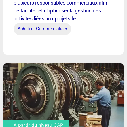
plusieurs responsables commerciaux afin
de faciliter et d'optimiser la gestion des
Assistant(e) commercial(e)
activités liées aux projets fe
Acheter - Commercialiser
Découvrir
A partir du niveau CAP