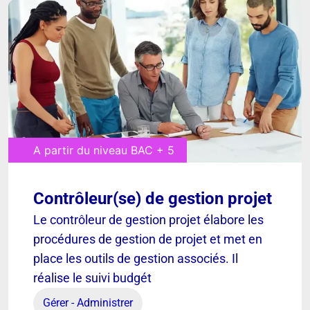
A partir du niveau BAC + 5
Contrôleur(se) de gestion projet
[ VOIR ]
Le contrôleur de gestion projet élabore les
procédures de gestion de projet et met en
place les outils de gestion associés. Il
Contrôleur(se) de gestion
réalise le suivi budgét
projet
Gérer - Administrer