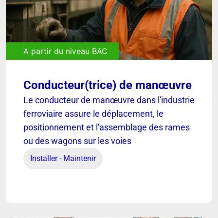
A partir du niveau BAC
Conducteur(trice) de manœuvre
[ VOIR ]
Le conducteur de manœuvre dans l'industrie
ferroviaire assure le déplacement, le
positionnement et l'assemblage des rames
Conducteur(trice) de
ou des wagons sur les voies
manœuvre
Installer - Maintenir
Découvrir