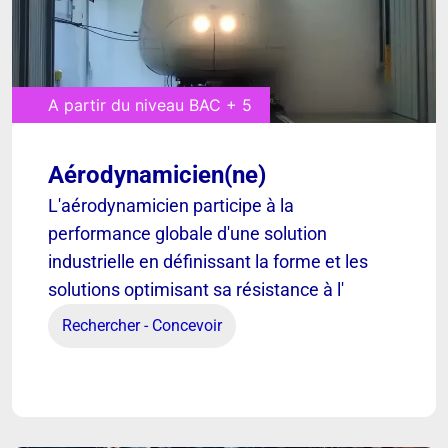
A partir du niveau BAC + 5
Aérodynamicien(ne)
[ VOIR ]
L'aérodynamicien participe à la
performance globale d'une solution
industrielle en définissant la forme et les
Aérodynamicien(ne)
solutions optimisant sa résistance à l'
Rechercher - Concevoir
Découvrir