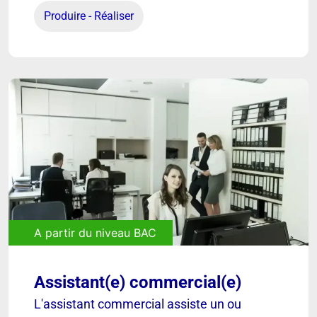
Découvrir
Produire - Réaliser
A partir du niveau BAC
Assistant(e) commercial(e)
[ VOIR ]
L'assistant commercial assiste un ou