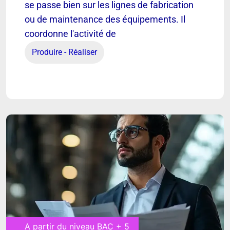
se passe bien sur les lignes de fabrication
ou de maintenance des équipements. Il
Chef(fe) d’équipe
coordonne l'activité de
Produire - Réaliser
Découvrir
A partir du niveau BAC + 5