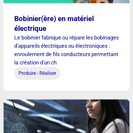
Bobinier(ère) en matériel
[ VOIR ]
électrique
Le bobinier fabrique ou répare les bobinages
d'appareils électriques ou électroniques :
Bobinier(ère) en matériel
enroulement de fils conducteurs permettant
électrique
la création d'un ch
Découvrir
Produire - Réaliser