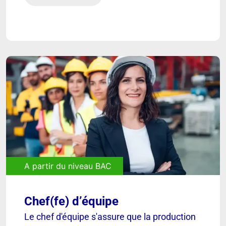
Découvrir
A partir du niveau BAC
Chef(fe) d’équipe
[ VOIR ]
Le chef d'équipe s'assure que la production