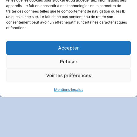
telles que les cookies pour stocker et/ou accéder aux informations des
SUIVEZ-NOUS
appareils. Le fait de consentir à ces technologies nous permettra de
traiter des données telles que le comportement de navigation ou les ID
uniques sur ce site. Le fait de ne pas consentir ou de retirer son
consentement peut avoir un effet négatif sur certaines caractéristiques
et fonctions.
Contact
|
Mentions Légales
|
Politique De Confidentialité
Et Vie Privée
| Crédits :
Codixis
Accepter
Refuser
Voir les préférences
Mentions légales