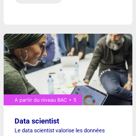
Découvrir
A partir du niveau BAC + 5
Data scientist
[ VOIR ]
Le data scientist valorise les données