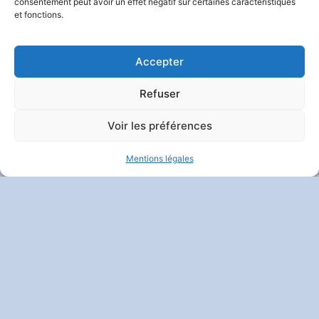
consentement peut avoir un effet négatif sur certaines caractéristiques
et fonctions.
Contact
|
Mentions Légales
|
Politique De Confidentialité
Et Vie Privée
| Crédits :
Codixis
Accepter
Refuser
Voir les préférences
Mentions légales