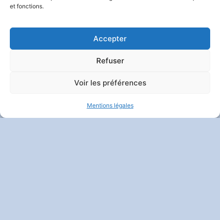
et fonctions.
Contact
|
Mentions Légales
|
Politique De Confidentialité
Et Vie Privée
| Crédits :
Codixis
Accepter
Refuser
Voir les préférences
Mentions légales