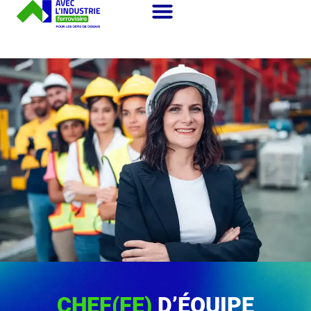
CHEF(FE)
D’ÉQUIPE