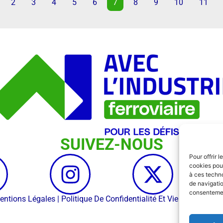
2
3
4
5
6
7
8
9
10
11
SUIVEZ-NOUS
Pour offrir 
cookies pour
à ces techn
de navigatio
consentement
entions Légales
|
Politique De Confidentialité Et Vie Privée
| Créd