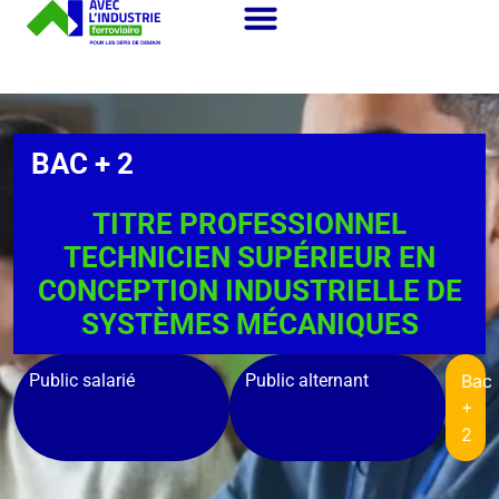
BAC + 2
TITRE PROFESSIONNEL
TECHNICIEN SUPÉRIEUR EN
CONCEPTION INDUSTRIELLE DE
SYSTÈMES MÉCANIQUES
Public salarié
Public alternant
Bac
+
2