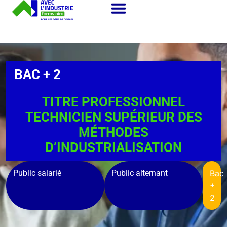
BAC + 2
TITRE PROFESSIONNEL
TECHNICIEN SUPÉRIEUR DES
MÉTHODES
D’INDUSTRIALISATION
Public salarié
Public alternant
Bac
+
2