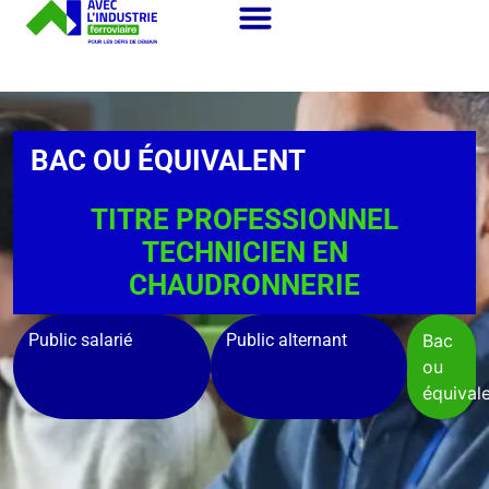
BAC OU ÉQUIVALENT
TITRE PROFESSIONNEL
TECHNICIEN EN
CHAUDRONNERIE
Public salarié
Public alternant
Bac
ou
équival