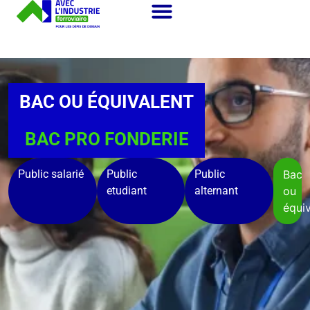
BAC OU ÉQUIVALENT
BAC PRO FONDERIE
Public salarié
Public
Public
Bac
etudiant
alternant
ou
équiv