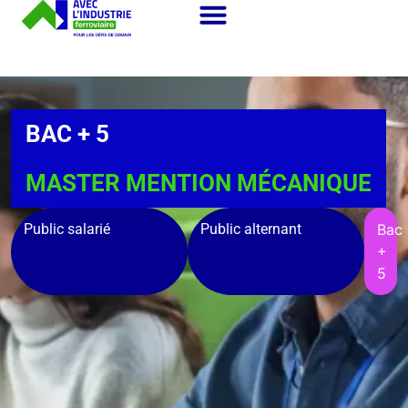
BAC + 5
MASTER MENTION MÉCANIQUE
Public salarié
Public alternant
Bac
+
5