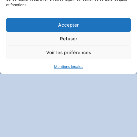
et fonctions.
Contact
|
Mentions Légales
|
Politique De Confidentialité
Et Vie Privée
| Crédits :
Codixis
Accepter
Refuser
Voir les préférences
Mentions légales