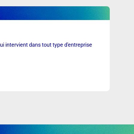
Bac +
Ingé
Télé
ui intervient dans tout type d'entreprise
Ces i
ferrov
Alte