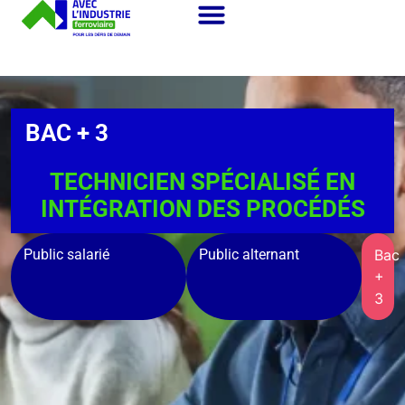
BAC + 3
TECHNICIEN SPÉCIALISÉ EN
INTÉGRATION DES PROCÉDÉS
Public salarié
Public alternant
Bac
+
3