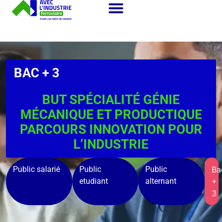
BAC + 3
BUT SPÉCIALITÉ GÉNIE
MÉCANIQUE ET PRODUCTIQUE
PARCOURS INNOVATION POUR
L’INDUSTRIE
Public salarié
Public
Public
Ba
etudiant
alternant
+
3