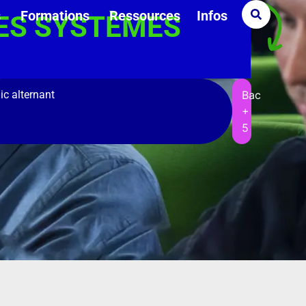
s
Formations
Ressources
Infos
ES SYSTÈMES
ic alternant
Bac
+
5