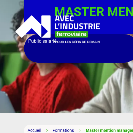
MASTER MEN
Public salarié
Accueil
Formations
Master mention managem