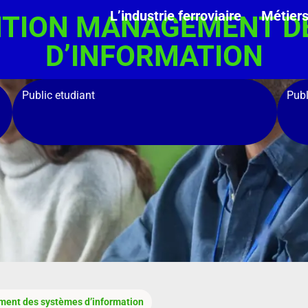
L’industrie ferroviaire
Métier
TION MANAGEMENT D
D’INFORMATION
Public etudiant
Publ
ent des systèmes d’information