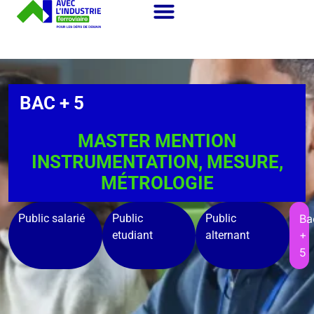
BAC + 5
MASTER MENTION
INSTRUMENTATION, MESURE,
MÉTROLOGIE
Public salarié
Public
Public
Ba
etudiant
alternant
+
5