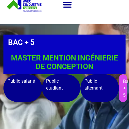
BAC + 5
MASTER MENTION INGÉNIERIE
DE CONCEPTION
Public salarié
Public
Public
Ba
etudiant
alternant
+
5