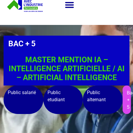
BAC + 5
MASTER MENTION IA –
INTELLIGENCE ARTIFICIELLE / AI
– ARTIFICIAL INTELLIGENCE
Public salarié
Public
Public
Ba
etudiant
alternant
+
5