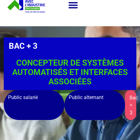
BAC + 3
CONCEPTEUR DE SYSTÈMES
AUTOMATISÉS ET INTERFACES
ASSOCIÉES
Public salarié
Public alternant
Bac
+
3