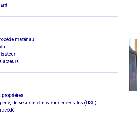
dard
rocédé matériau
tal
lisateur
es acteurs
 propriétés
giène, de sécurité et environnementales (HSE)
procédé