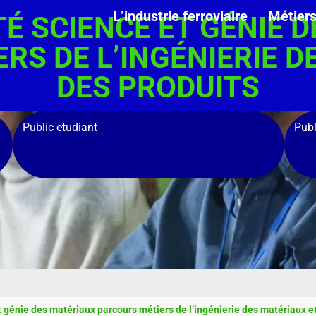
L’industrie ferroviaire
Métier
TÉ SCIENCE ET GÉNIE 
RS DE L’INGÉNIERIE D
DES PRODUITS
Public etudiant
Publ
t génie des matériaux parcours métiers de l’ingénierie des matériaux e