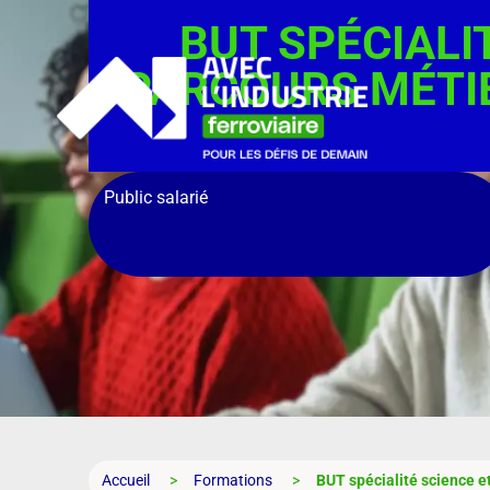
BUT SPÉCIALI
PARCOURS MÉTIE
Public salarié
Accueil
Formations
BUT spécialité science e