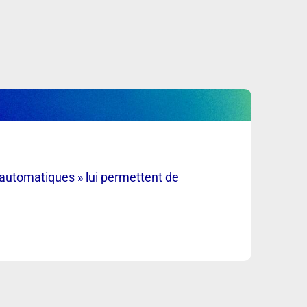
Bac o
Bac
s automatiques » lui permettent de
Le ti
conce
Scol