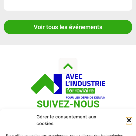
Voir tous les événements
SUIVEZ-NOUS
Gérer le consentement aux
cookies
Contact
|
Mentions Légales
|
Politique De Confidentialité
Pour offrir les meilleures expériences, nous utilisons des technologies