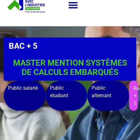
BAC + 5
MASTER MENTION SYSTÈMES
DE CALCULS EMBARQUÉS
Public salarié
Public
Public
Ba
etudiant
alternant
+
5