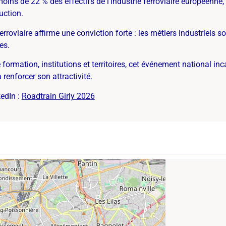
oins de 22 % des effectifs de l’industrie ferroviaire européenn
uction.
ferroviaire affirme une conviction forte : les métiers industriels so
es.
formation, institutions et territoires, cet événement national i
renforcer son attractivité.
kedIn :
Roadtrain Girly 2026