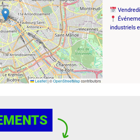
Vendredi 
Événement
industriels 
Leaflet
|
©
OpenStreetMap
contributors
EMENTS