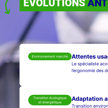
ÉVOLUTIONS
ANT
Attentes usa
Environnement marché
Le spécialiste aco
l’ergonomie des de
Adaptation a
Transition écologique
et énergétique
Transition enviro